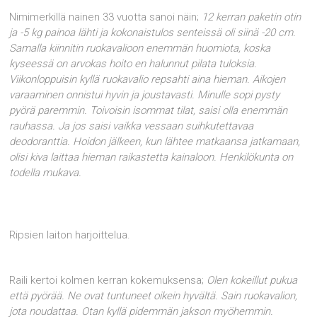
Nimimerkillä nainen 33 vuotta sanoi näin;
12 kerran paketin otin
ja -5 kg painoa lähti ja kokonaistulos senteissä oli siinä -20 cm.
Samalla kiinnitin ruokavalioon enemmän huomiota, koska
kyseessä on arvokas hoito en halunnut pilata tuloksia.
Viikonloppuisin kyllä ruokavalio repsahti aina hieman. Aikojen
varaaminen onnistui hyvin ja joustavasti. Minulle sopi pysty
pyörä paremmin. Toivoisin isommat tilat, saisi olla enemmän
rauhassa. Ja jos saisi vaikka vessaan suihkutettavaa
deodoranttia. Hoidon jälkeen, kun lähtee matkaansa jatkamaan,
olisi kiva laittaa hieman raikastetta kainaloon. Henkilökunta on
todella mukava.
Ripsien laiton harjoittelua.
Raili kertoi kolmen kerran kokemuksensa;
Olen kokeillut pukua
että pyörää. Ne ovat tuntuneet oikein hyvältä. Sain ruokavalion,
jota noudattaa. Otan kyllä pidemmän jakson myöhemmin.