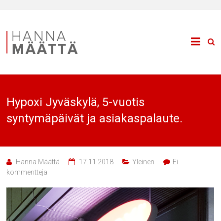
Hypoxi Jyväskylä, 5-vuotis
syntymäpäivät ja asiakaspalaute.
Hanna Määttä
17.11.2018
Yleinen
Ei
kommentteja