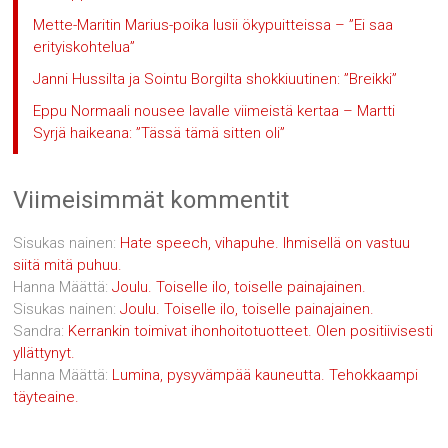
Mette-Maritin Marius-poika lusii ökypuitteissa – ”Ei saa
erityiskohtelua”
Janni Hussilta ja Sointu Borgilta shokkiuutinen: ”Breikki”
Eppu Normaali nousee lavalle viimeistä kertaa – Martti
Syrjä haikeana: ”Tässä tämä sitten oli”
Viimeisimmät kommentit
Sisukas nainen
:
Hate speech, vihapuhe. Ihmisellä on vastuu
siitä mitä puhuu.
Hanna Määttä
:
Joulu. Toiselle ilo, toiselle painajainen.
Sisukas nainen
:
Joulu. Toiselle ilo, toiselle painajainen.
Sandra
:
Kerrankin toimivat ihonhoitotuotteet. Olen positiivisesti
yllättynyt.
Hanna Määttä
:
Lumina, pysyvämpää kauneutta. Tehokkaampi
täyteaine.