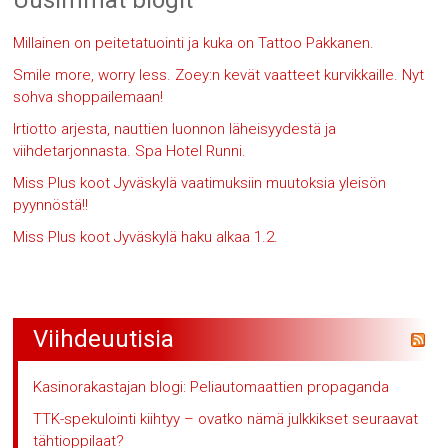
Millainen on peitetatuointi ja kuka on Tattoo Pakkanen.
Smile more, worry less. Zoey:n kevät vaatteet kurvikkaille. Nyt
sohva shoppailemaan!
Irtiotto arjesta, nauttien luonnon läheisyydestä ja
viihdetarjonnasta. Spa Hotel Runni.
Miss Plus koot Jyväskylä vaatimuksiin muutoksia yleisön
pyynnöstä!!
Miss Plus koot Jyväskylä haku alkaa 1.2.
Viihdeuutisia
Kasinorakastajan blogi: Peliautomaattien propaganda
TTK-spekulointi kiihtyy – ovatko nämä julkkikset seuraavat
tähtioppilaat?