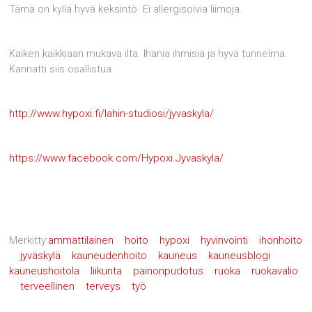
Tämä on kyllä hyvä keksintö. Ei allergisoivia liimoja.
Kaiken kaikkiaan mukava ilta. Ihania ihmisiä ja hyvä tunnelma.
Kannatti siis osallistua.
http://www.hypoxi.fi/lahin-studiosi/jyvaskyla/
https://www.facebook.com/Hypoxi.Jyvaskyla/
Merkitty:
ammattilainen
hoito
hypoxi
hyvinvointi
ihonhoito
jyväskylä
kauneudenhoito
kauneus
kauneusblogi
kauneushoitola
liikunta
painonpudotus
ruoka
ruokavalio
terveellinen
terveys
työ