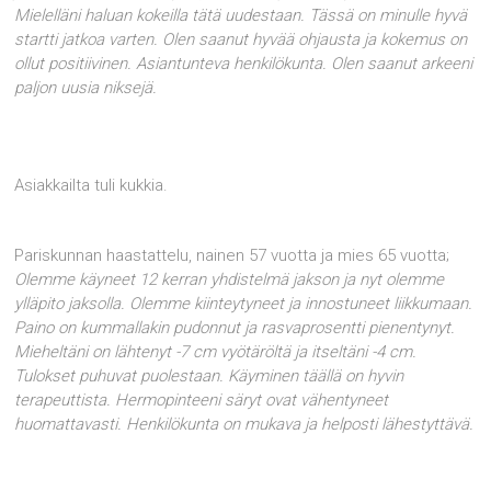
Mielelläni haluan kokeilla tätä uudestaan. Tässä on minulle hyvä
startti jatkoa varten. Olen saanut hyvää ohjausta ja kokemus on
ollut positiivinen. Asiantunteva henkilökunta. Olen saanut arkeeni
paljon uusia niksejä.
Asiakkailta tuli kukkia.
Pariskunnan haastattelu, nainen 57 vuotta ja mies 65 vuotta;
Olemme käyneet 12 kerran yhdistelmä jakson ja nyt olemme
ylläpito jaksolla. Olemme kiinteytyneet ja innostuneet liikkumaan.
Paino on kummallakin pudonnut ja rasvaprosentti pienentynyt.
Mieheltäni on lähtenyt -7 cm vyötäröltä ja itseltäni -4 cm.
Tulokset puhuvat puolestaan. Käyminen täällä on hyvin
terapeuttista. Hermopinteeni säryt ovat vähentyneet
huomattavasti. Henkilökunta on mukava ja helposti lähestyttävä.