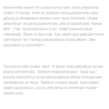
Nimimerkillä nainen 43 vuotta kertoo näin;
Kävin yhdistelmä
hoidon 12 kertaa. Hoito on auttanut minua poistamalla säryt
jaloista ja ylimääräiset nesteet ovat myös hävinneet. Hoidot
aiheuttavat vessassa juoksemista, joka oli tarkoituskin. Painoa
lähti –2 kg. Vyötäröltä hävisi 6 cm. Kaikki tulokseni olivat
miinuksella. Tänne on kiva tulla. Ihan odotin aina pääsyäni tänne.
Olen käynyt nyt 2 kertaa pukuhoidossa kesän jälkeen. Olen
tyytyväinen ja suosittelen!
Tiina kertoi tällä tavalla;
Kävin 12 kerran hoito jaksolla ja rasvaa
poistui elimistöstäni. Tykkäsin hoidosta kovasti. Tästä saa
buustia treeneihin ja hyvän alkusysäyksen lähteä treenaamaan.
Henkilökunta on ihana. Täällä on mukava käydä. Saan kaiken
tiedon tarvittaessa. Uskon, että tämä on enemmän meidän
naisten juttu.