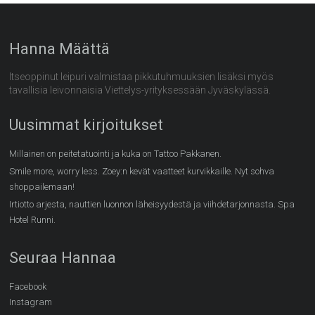
Hanna Määttä
Itseoppinut leipuri valmistaa pikkutuhmuuksien lisäksi myös
tavallisia leivonnaisia Viettelys-yrityksessään Jyväskylässä.
Uusimmat kirjoitukset
Millainen on peitetatuointi ja kuka on Tattoo Pakkanen.
Smile more, worry less. Zoey:n kevät vaatteet kurvikkaille. Nyt sohva
shoppailemaan!
Irtiotto arjesta, nauttien luonnon läheisyydestä ja viihdetarjonnasta. Spa
Hotel Runni.
Seuraa Hannaa
Facebook
Instagram