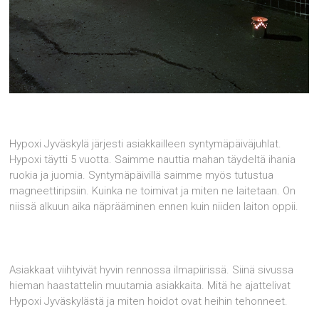
Hypoxi Jyväskylä järjesti asiakkailleen syntymäpäiväjuhlat.
Hypoxi täytti 5 vuotta. Saimme nauttia mahan täydeltä ihania
ruokia ja juomia. Syntymäpäivillä saimme myös tutustua
magneettiripsiin. Kuinka ne toimivat ja miten ne laitetaan. On
niissä alkuun aika näprääminen ennen kuin niiden laiton oppii.
Asiakkaat viihtyivät hyvin rennossa ilmapiirissä. Siinä sivussa
hieman haastattelin muutamia asiakkaita. Mitä he ajattelivat
Hypoxi Jyväskylästä ja miten hoidot ovat heihin tehonneet.