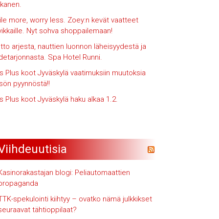
kanen.
le more, worry less. Zoey:n kevät vaatteet
vikkaille. Nyt sohva shoppailemaan!
iotto arjesta, nauttien luonnon läheisyydestä ja
hdetarjonnasta. Spa Hotel Runni.
s Plus koot Jyväskylä vaatimuksiin muutoksia
isön pyynnöstä!!
s Plus koot Jyväskylä haku alkaa 1.2.
Viihdeuutisia
Kasinorakastajan blogi: Peliautomaattien
propaganda
TTK-spekulointi kiihtyy – ovatko nämä julkkikset
seuraavat tähtioppilaat?