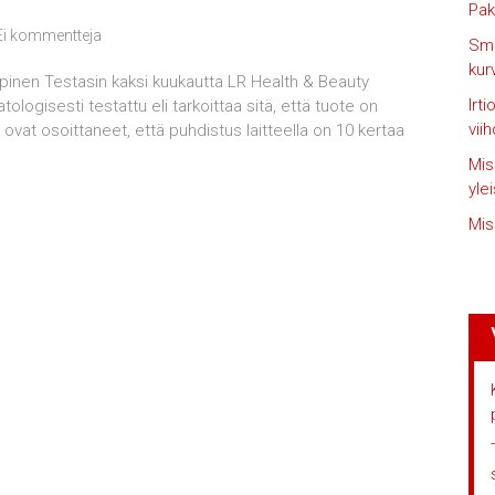
Pak
Ei kommentteja
Smi
kur
uppinen Testasin kaksi kuukautta LR Health & Beauty
Irt
logisesti testattu eli tarkoittaa sitä, että tuote on
vii
t ovat osoittaneet, että puhdistus laitteella on 10 kertaa
Mis
yle
Mis