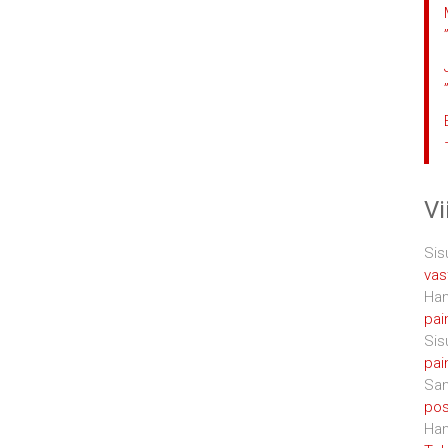
V
Sis
vas
Han
pai
Sis
pai
San
posi
Han