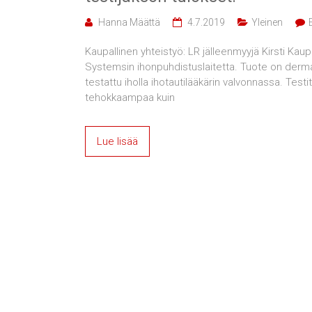
Hanna Määttä
4.7.2019
Yleinen
Kaupallinen yhteistyö: LR jälleenmyyjä Kirsti Ka
Systemsin ihonpuhdistuslaitetta. Tuote on dermato
testattu iholla ihotautilääkärin valvonnassa. Testi
tehokkaampaa kuin
Lue lisää