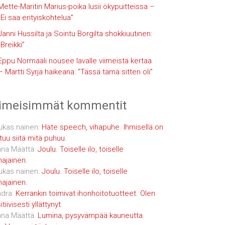
Mette-Maritin Marius-poika lusii ökypuitteissa –
”Ei saa erityiskohtelua”
Janni Hussilta ja Sointu Borgilta shokkiuutinen:
”Breikki”
Eppu Normaali nousee lavalle viimeistä kertaa
– Martti Syrjä haikeana: ”Tässä tämä sitten oli”
iimeisimmät kommentit
ukas nainen
:
Hate speech, vihapuhe. Ihmisellä on
tuu siitä mitä puhuu.
na Määttä
:
Joulu. Toiselle ilo, toiselle
najainen.
ukas nainen
:
Joulu. Toiselle ilo, toiselle
najainen.
dra
:
Kerrankin toimivat ihonhoitotuotteet. Olen
tiivisesti yllättynyt.
na Määttä
:
Lumina, pysyvämpää kauneutta.