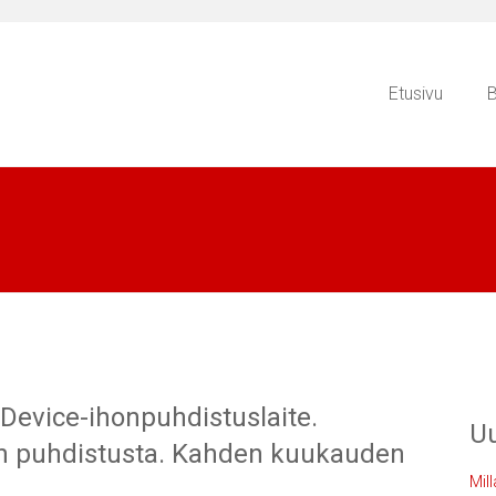
Etusivu
B
Device-ihonpuhdistuslaite.
Uu
hon puhdistusta. Kahden kuukauden
Mil