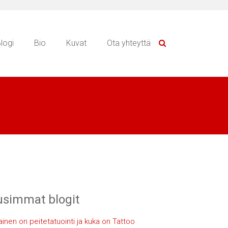
logi
Bio
Kuvat
Ota yhteyttä
simmat blogit
lainen on peitetatuointi ja kuka on Tattoo