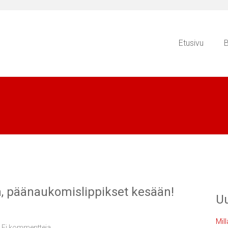
Etusivu
B
, päänaukomislippikset kesään!
Uu
Mil
Ei kommentteja