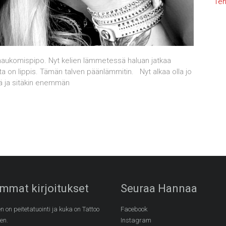
Teh
änaukomispipo. Nyt kelien lämmetessä haluan jatkaa
ta on lippis. Tämän talven päänlämmitin. Nyt alkaa olla jo
giä ja sitäkin enemmän
mmat kirjoitukset
Seuraa Hannaa
n on peitetatuointi ja kuka on Tattoo
Facebook
en.
Instagram