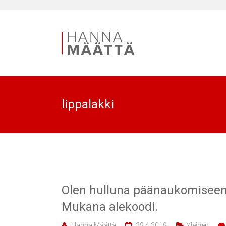
lippalakki
Olen hulluna päänaukomiseen
Mukana alekoodi.
Hanna Määttä
29.4.2019
Yleinen