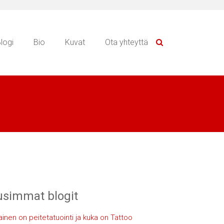
logi
Bio
Kuvat
Ota yhteyttä
simmat blogit
lainen on peitetatuointi ja kuka on Tattoo