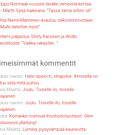
Eppu Normaali nousee lavalle viimeistä kertaa
– Martti Syrjä haikeana: ”Tässä tämä sitten oli”
Rita Niemi-Manninen avautuu silikonirinnoistaan:
”Mulle laitettiin tissit”
Intiimi paljastus Shirly Karvisen ja Ahdin
avoliitosta: ”Vaikka rakastan…”
iimeisimmät kommentit
ukas nainen
:
Hate speech, vihapuhe. Ihmisellä on
tuu siitä mitä puhuu.
na Määttä
:
Joulu. Toiselle ilo, toiselle
najainen.
ukas nainen
:
Joulu. Toiselle ilo, toiselle
najainen.
dra
:
Kerrankin toimivat ihonhoitotuotteet. Olen
tiivisesti yllättynyt.
na Määttä
:
Lumina, pysyvämpää kauneutta.