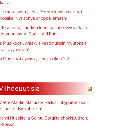
kanen.
le more, worry less. Zoey:n kevät vaatteet
vikkaille. Nyt sohva shoppailemaan!
iotto arjesta, nauttien luonnon läheisyydestä ja
hdetarjonnasta. Spa Hotel Runni.
s Plus koot Jyväskylä vaatimuksiin muutoksia
isön pyynnöstä!!
s Plus koot Jyväskylä haku alkaa 1.2.
Viihdeuutisia
Mette-Maritin Marius-poika lusii ökypuitteissa –
”Ei saa erityiskohtelua”
Janni Hussilta ja Sointu Borgilta shokkiuutinen:
”Breikki”