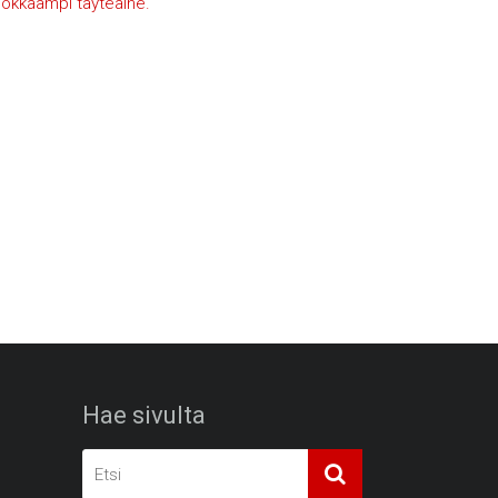
okkaampi täyteaine.
Hae sivulta