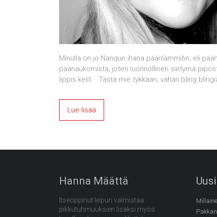
Minulla on jo Nanqun ihana päänlämmitin, eli pä
päänaukomista, joten luonnollinen siirtymä pipos
lippis kelit. Tästä mie tykkään, vähän bling blin
Lue lisää
Hanna Määttä
Uusi
Itseoppinut leipuri valmistaa
Millaine
pikkutuhmuuksien lisäksi myös
Pakkan