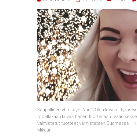
Kaupallinen yhteistyö: NanQ Olen kovasti tykästyny
todellakaan kuvaa hänen tuotteitaan. Vaan kekseli
valmistetut tuotteet valmistetaan Suomessa. Kaa
Mikään