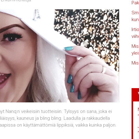
Pak
Smi
kur
Irt
vii
Mis
yle
Mis
t Nanq:n veikeisiin tuotteisiin. Tylsyys on sana, joka ei
äisyys, kauneus ja bling bling. Laadulla ja rakkaudella
pissa on käyttämättömiä lippiksiä, vaikka kuinka paljon.