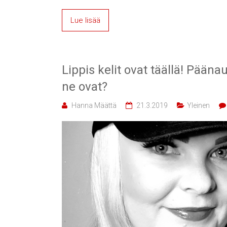
Lue lisää
Lippis kelit ovat täällä! Pääna
ne ovat?
Hanna Määttä
21.3.2019
Yleinen