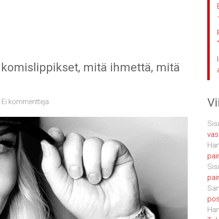
ukomislippikset, mitä ihmettä, mitä
V
Ei kommentteja
Sis
vas
Han
pai
Sis
pai
San
posi
Han