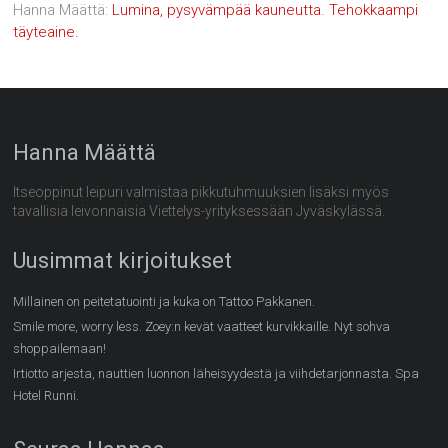
Hanna Määttä
:
Lumina, pysyvämpää kauneutta. Tehokkaampi
täyteaine.
Hanna Määttä
Itseoppinut leipuri valmistaa pikkutuhmuuksien lisäksi myös
tavallisia leivonnaisia Viettelys-yrityksessään Jyväskylässä.
Uusimmat kirjoitukset
Millainen on peitetatuointi ja kuka on Tattoo Pakkanen.
Smile more, worry less. Zoey:n kevät vaatteet kurvikkaille. Nyt sohva
shoppailemaan!
Irtiotto arjesta, nauttien luonnon läheisyydestä ja viihdetarjonnasta. Spa
Hotel Runni.