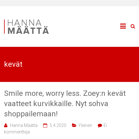
kevät
Smile more, worry less. Zoey:n kevät
vaatteet kurvikkaille. Nyt sohva
shoppailemaan!
Hanna Määttä
5.4.2020
Yleinen
Ei
kommentteja