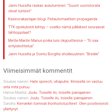
Janni Hussilta raskas avautuminen: ”Suurin vuoristorata
olivat tunteet”
Kasinorakastajan blogi: Peliautomaattien propaganda
TTK-spekulointi kiihtyy – ovatko nämä julkkikset seuraavat
tähtioppilaat?
Mette-Maritin Marius-poika lusii ökypuitteissa – ”Ei saa
erityiskohtelua”
Janni Hussilta ja Sointu Borgilta shokkiuutinen: ”Breikki”
Viimeisimmät kommentit
Sisukas nainen
:
Hate speech, vihapuhe. Ihmisellä on vastuu
siitä mitä puhuu.
Hanna Määttä
:
Joulu. Toiselle ilo, toiselle painajainen.
Sisukas nainen
:
Joulu. Toiselle ilo, toiselle painajainen.
Sandra
:
Kerrankin toimivat ihonhoitotuotteet. Olen positiivisesti
yllättynyt.