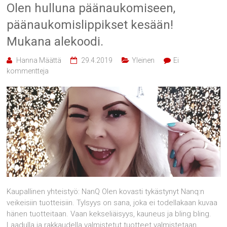
Olen hulluna päänaukomiseen,
päänaukomislippikset kesään!
Mukana alekoodi.
Hanna Määttä
29.4.2019
Yleinen
Ei
kommentteja
Kaupallinen yhteistyö: NanQ Olen kovasti tykästynyt Nanq:n
veikeisiin tuotteisiin. Tylsyys on sana, joka ei todellakaan kuvaa
hänen tuotteitaan. Vaan kekseliäisyys, kauneus ja bling bling.
Laadulla ja rakkaudella valmistetut tuotteet valmistetaan