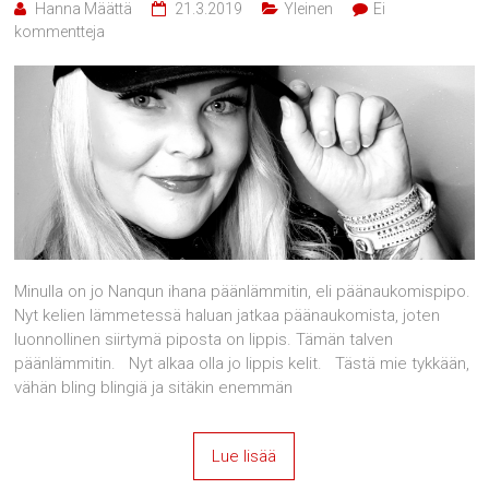
Hanna Määttä
21.3.2019
Yleinen
Ei
kommentteja
Minulla on jo Nanqun ihana päänlämmitin, eli päänaukomispipo.
Nyt kelien lämmetessä haluan jatkaa päänaukomista, joten
luonnollinen siirtymä piposta on lippis. Tämän talven
päänlämmitin. Nyt alkaa olla jo lippis kelit. Tästä mie tykkään,
vähän bling blingiä ja sitäkin enemmän
Lue lisää