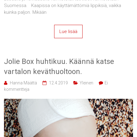
Suomessa. Kaapissa on käyttämättömiä lippiksiä, vaikka
kuinka paljon. Mikään
Lue lisää
Jolie Box huhtikuu. Käännä katse
vartalon keväthuoltoon.
Hanna Määttä
12.4.2019
Yleinen
Ei
kommentteja