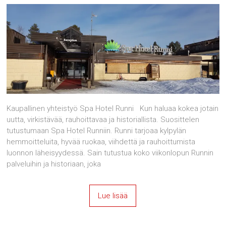
Kaupallinen yhteistyö Spa Hotel Runni Kun haluaa kokea jotain
uutta, virkistävää, rauhoittavaa ja historiallista. Suosittelen
tutustumaan Spa Hotel Runniin. Runni tarjoaa kylpylän
hemmoitteluita, hyvää ruokaa, viihdettä ja rauhoittumista
luonnon läheisyydessä. Sain tutustua koko viikonlopun Runnin
palveluihin ja historiaan, joka
Lue lisää