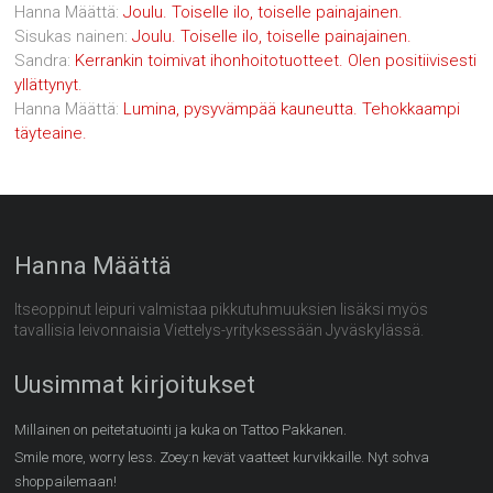
Hanna Määttä
:
Joulu. Toiselle ilo, toiselle painajainen.
Sisukas nainen
:
Joulu. Toiselle ilo, toiselle painajainen.
Sandra
:
Kerrankin toimivat ihonhoitotuotteet. Olen positiivisesti
yllättynyt.
Hanna Määttä
:
Lumina, pysyvämpää kauneutta. Tehokkaampi
täyteaine.
Hanna Määttä
Itseoppinut leipuri valmistaa pikkutuhmuuksien lisäksi myös
tavallisia leivonnaisia Viettelys-yrityksessään Jyväskylässä.
Uusimmat kirjoitukset
Millainen on peitetatuointi ja kuka on Tattoo Pakkanen.
Smile more, worry less. Zoey:n kevät vaatteet kurvikkaille. Nyt sohva
shoppailemaan!